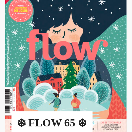
❄️ FLOW 65 ❄️