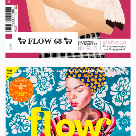
🐑 FLOW 68 🐑