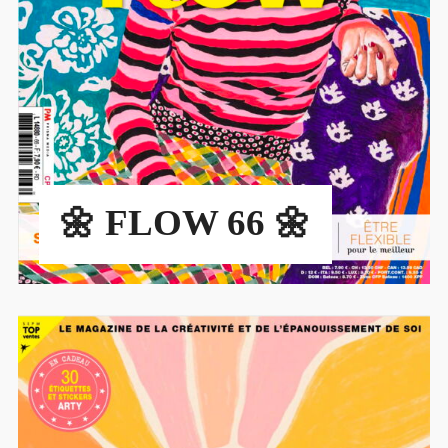
🌼 FLOW 66 🌼