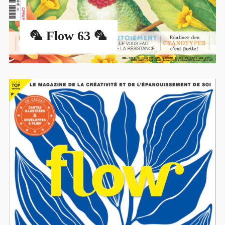
🦜 Flow 63 🦜