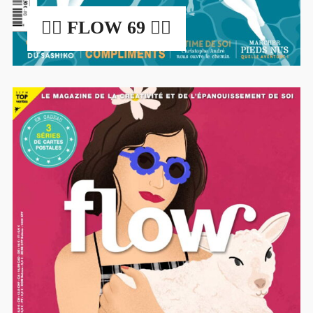
🏊‍♀️ FLOW 69 🏊‍♀️