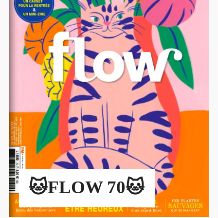
🐱FLOW 70🐱