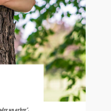
ndre un arbre
“.