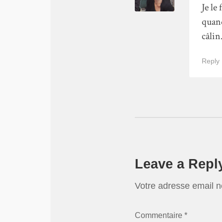
Je le
quand
câlin
Reply
Leave a Repl
Votre adresse email n
Commentaire *