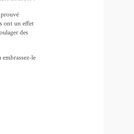
t prouvé
s ont un effet
oulager des
u embrassez-le