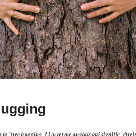
hugging
le “tree hugging” ? Un terme anglais qui signifie “
étrei