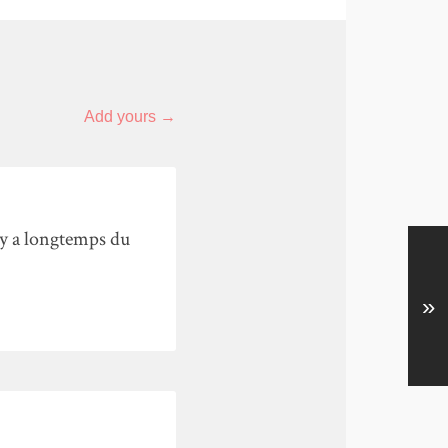
Add yours →
il y a longtemps du
»