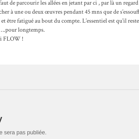
faut de parcourir les allées en jetant par ci , par là un regar
acher à une ou deux œuvres pendant 45 mns que de s’essouffl
s et être fatigué au bout du compte. L’essentiel est qu’il res
….pour longtemps.
i FLOW !
y
e sera pas publiée.