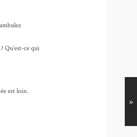
éambulez
 ? Qu’est-ce qui
e est loin.
»