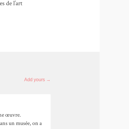
s de l’art
Add yours →
une œuvre.
dans un musée, on a