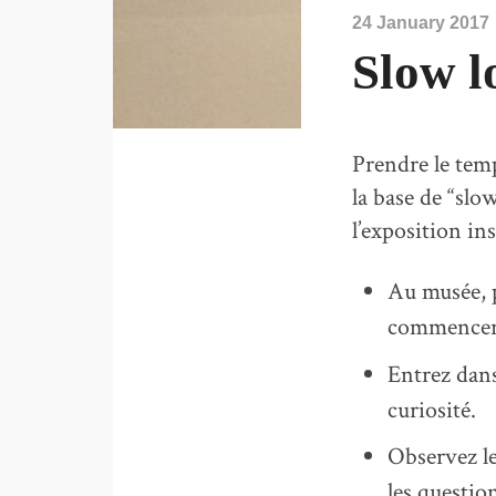
24 January 2017
Slow l
Prendre le tem
la base de “slo
l’exposition in
Au musée, p
commencer ,
Entrez dans
curiosité.
Observez les
les question