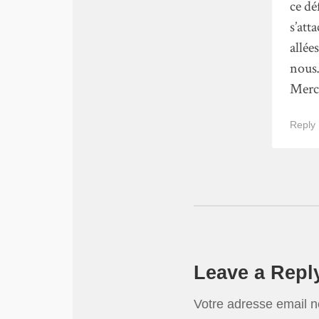
ce dé
s’att
allée
nous
Merc
Reply
Leave a Repl
Votre adresse email n