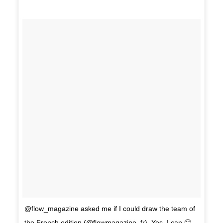
@flow_magazine asked me if I could draw the team of
the French edition (@flowmagazine_fr). Yes, I can 🙂