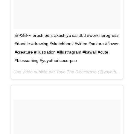
🌸👈🏻👀 brush pen: akashiya sai 👈🏻✨ #workinprogress
#doodle #drawing #sketchbook #video #sakura #flower
#creature #illustration #illustragram #kawaii #cute
#blossoming #yoyothericecorpse
Une vidéo publiée par Yoyo The Ricecorpse (@yoyothericecorpse) le