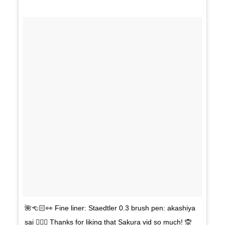
🌺👈🏻👀 Fine liner: Staedtler 0.3 brush pen: akashiya
sai 👈🏻✨ Thanks for liking that Sakura vid so much! 🙊