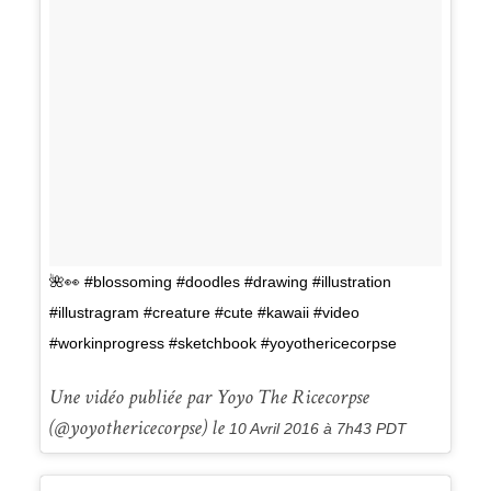
🌺👀 #blossoming #doodles #drawing #illustration
#illustragram #creature #cute #kawaii #video
#workinprogress #sketchbook #yoyothericecorpse
Une vidéo publiée par Yoyo The Ricecorpse
(@yoyothericecorpse) le
10 Avril 2016 à 7h43 PDT