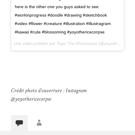
here is the other one you guys asked to see.
#workinprogress #doodle #drawing #sketchbook
#video #flower #creature #illustration #illustragram
#kawaii #cute #blossoming #yoyothericecorpse
Une vidéo publiée par Yoyo The Ricecorpse (@yoyothericecorpse) le
Crédit photo d’ouverture : Instagram
@yoyothericecorpse