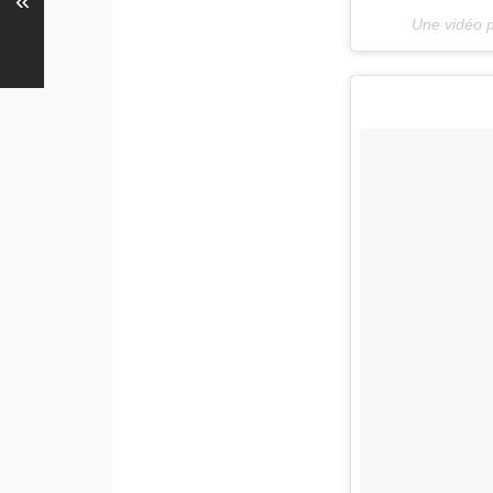
«
Une vidéo 