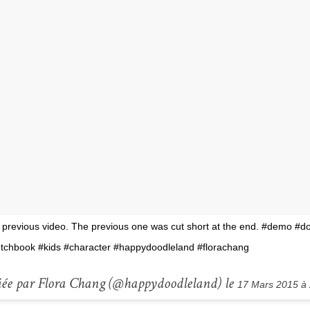
 previous video. The previous one was cut short at the end. #demo #d
tchbook #kids #character #happydoodleland #florachang
iée par Flora Chang (@happydoodleland) le
17 Mars 2015 à