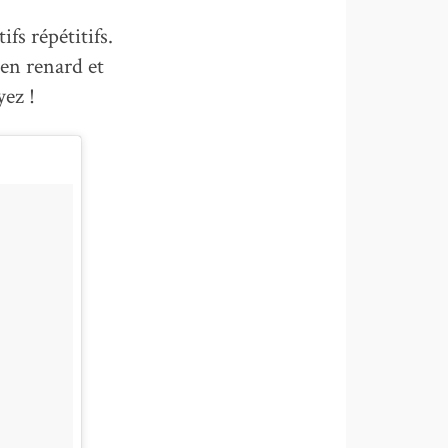
fs répétitifs.
en renard et
yez !