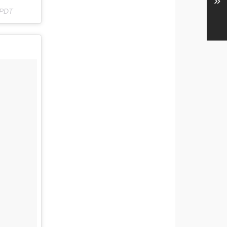
»
 PDT