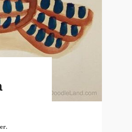
a
er.