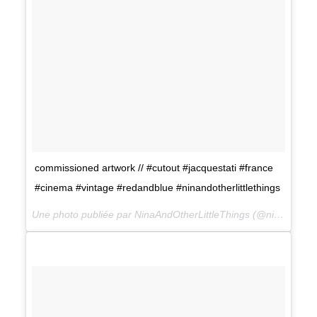
commissioned artwork // #cutout #jacquestati #france
#cinema #vintage #redandblue #ninandotherlittlethings
Une photo publiée par NinaAndOtherLittleThings (@ninaandotherlittlethings) le