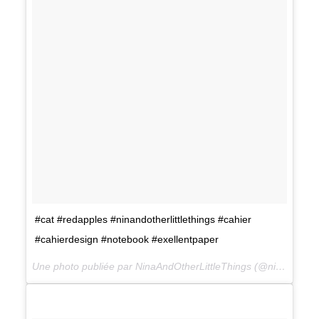
#cat #redapples #ninandotherlittlethings #cahier
#cahierdesign #notebook #exellentpaper
Une photo publiée par NinaAndOtherLittleThings (@ninaandotherlittlethings) le