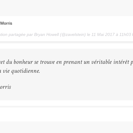
 Morris
tion partagée par Bryan Howell (@zavelstein) le
11 Mai 2017 à 11h03
ret du bonheur se trouve en prenant un véritable intérêt p
a vie quotidienne.
rris