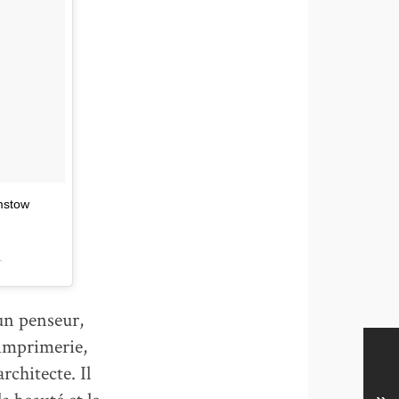
mstow
T
un penseur,
’imprimerie,
rchitecte. Il