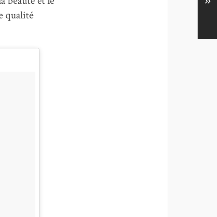
a beauté et le
»
e qualité