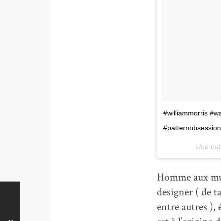
#williammorris #
#patternobsession
Une pub
Homme aux mult
designer ( de t
entre autres ), 