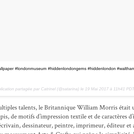
wallpaper #londonmuseum #hiddenlondongems #hiddenlondon #waltha
lication partagée par Catrinel (@satarina) le
19 Mai 2017 à 11h41 PD
iples talents, le Britannique William Morris était 
apis, de motifs d’impression textile et de caractères d
écrivain, dessinateur, peintre, imprimeur, éditeur et a